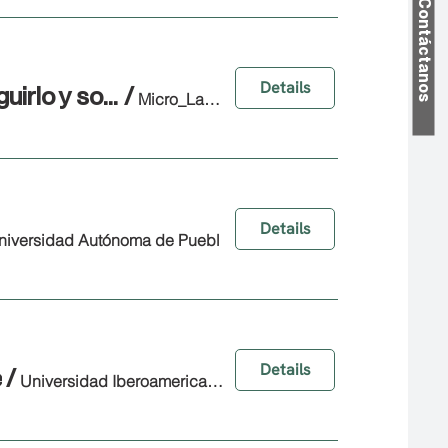
Contáctanos
Details
Micro_Lab 01 - ¿Vale la pena hacer un posgrado? Cómo conseguirlo y sobrevivir al proceso
/
Micro_Lab Virtual
Details
niversidad Autónoma de Puebl
Details
e
/
Universidad Iberoamericana Puebla