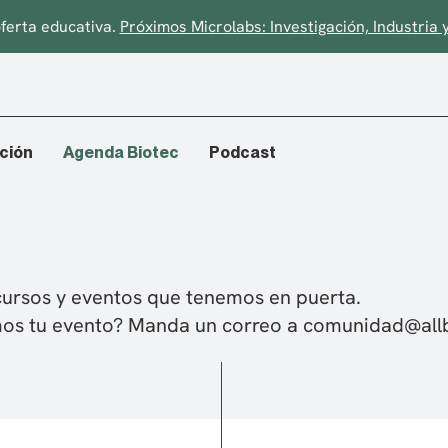
ferta educativa.
Próximos Microlabs: Investigación, Industri
ción
Agenda Biotec
Podcast
cursos y eventos que tenemos en puerta.
amos tu evento? Manda un correo a
comunidad@allb