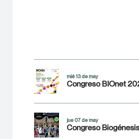
mié 13 de may
Congreso BIOnet 20
jue 07 de may
Congreso Biogénesi