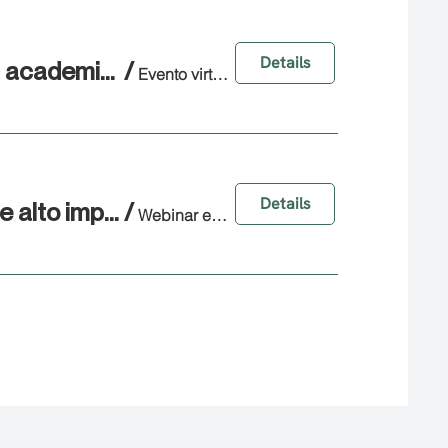
Details
Webinar: No es el mismo CV, Cómo preparar tu curriculum para academia e industria
/
Evento virtual en Zoom
Details
Webinar: Biotecnología más allá del laboratorio. Trayectorias de alto impacto en la bioeconomía
/
Webinar en Zoom